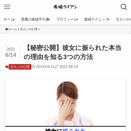
ホーム
悪魔の復縁手引書
プロフィール
復縁テクニック
元カノの
ホーム
元カノの心理
【秘密公開】彼女に振られた本当
2021
6/14
の理由を知る3つの方法
2019-03-21
2021-06-14
元カノの心理